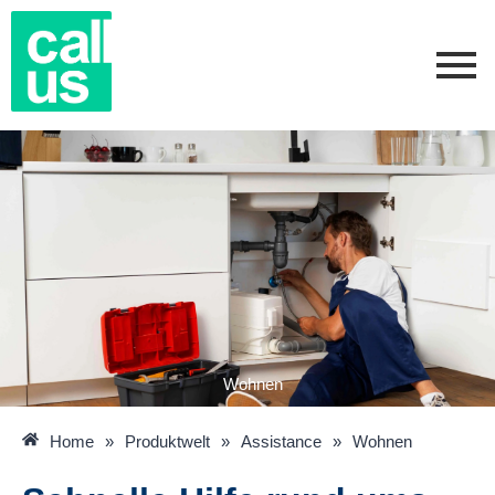
Zum
Inhalt
springen
Wohnen
Home
»
Produktwelt
»
Assistance
»
Wohnen