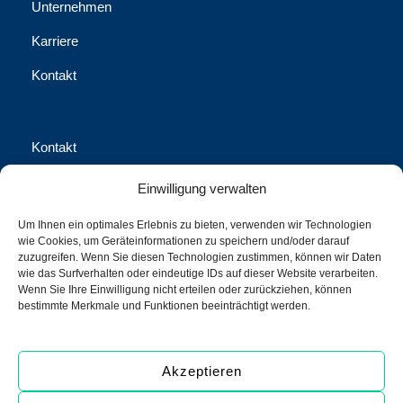
Unternehmen
Karriere
Kontakt
Kontakt
Waschhausgasse 2, 1020 Wien
Einwilligung verwalten
office@call-us-assistance.com​
Um Ihnen ein optimales Erlebnis zu bieten, verwenden wir Technologien
wie Cookies, um Geräteinformationen zu speichern und/oder darauf
+43 (1) 316 70-0
zuzugreifen. Wenn Sie diesen Technologien zustimmen, können wir Daten
wie das Surfverhalten oder eindeutige IDs auf dieser Website verarbeiten.
+43 (1) 316 70-100 Fax
Wenn Sie Ihre Einwilligung nicht erteilen oder zurückziehen, können
bestimmte Merkmale und Funktionen beeinträchtigt werden.
call us Assistance International GmbH
Akzeptieren