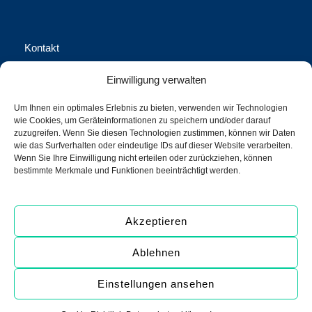
Kontakt
Waschhausgasse 2, 1020 Wien
Einwilligung verwalten
office@call-us-assistance.com​
Um Ihnen ein optimales Erlebnis zu bieten, verwenden wir Technologien
wie Cookies, um Geräteinformationen zu speichern und/oder darauf
+43 (1) 316 70-0
zuzugreifen. Wenn Sie diesen Technologien zustimmen, können wir Daten
wie das Surfverhalten oder eindeutige IDs auf dieser Website verarbeiten.
+43 (1) 316 70-100 Fax
Wenn Sie Ihre Einwilligung nicht erteilen oder zurückziehen, können
bestimmte Merkmale und Funktionen beeinträchtigt werden.
call us Assistance International GmbH
Akzeptieren
Ablehnen
Copyright © 2026 call us Assistance International GmbH
Datenschutzerklärung
AGB
Einstellungen ansehen
Impressum
Hinweise
Cookie-Richtlinien