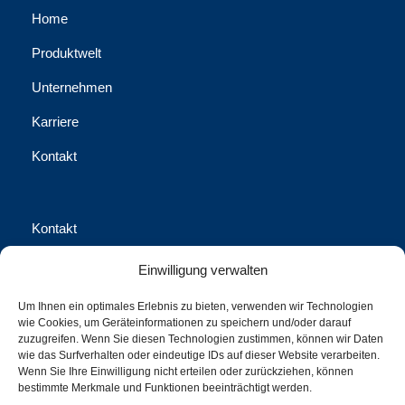
Home
Produktwelt
Unternehmen
Karriere
Kontakt
Kontakt
Waschhausgasse 2, 1020 Wien
Einwilligung verwalten
office@call-us-assistance.com​
Um Ihnen ein optimales Erlebnis zu bieten, verwenden wir Technologien
wie Cookies, um Geräteinformationen zu speichern und/oder darauf
+43 (1) 316 70-0
zuzugreifen. Wenn Sie diesen Technologien zustimmen, können wir Daten
wie das Surfverhalten oder eindeutige IDs auf dieser Website verarbeiten.
+43 (1) 316 70-100 Fax
Wenn Sie Ihre Einwilligung nicht erteilen oder zurückziehen, können
bestimmte Merkmale und Funktionen beeinträchtigt werden.
call us Assistance International GmbH