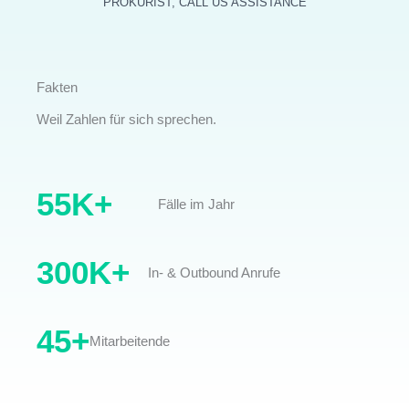
PROKURIST, CALL US ASSISTANCE
Fakten
Weil Zahlen für sich sprechen.
55
K+
Fälle im Jahr
300
K+
In- & Outbound Anrufe
45
+
Mitarbeitende