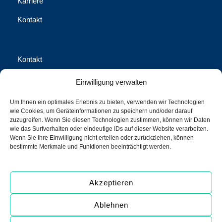
Karriere
Kontakt
Kontakt
Waschhausgasse 2, 1020 Wien
Einwilligung verwalten
office@call-us-assistance.com​
Um Ihnen ein optimales Erlebnis zu bieten, verwenden wir Technologien
wie Cookies, um Geräteinformationen zu speichern und/oder darauf
+43 (1) 316 70-0
zuzugreifen. Wenn Sie diesen Technologien zustimmen, können wir Daten
wie das Surfverhalten oder eindeutige IDs auf dieser Website verarbeiten.
+43 (1) 316 70-100 Fax
Wenn Sie Ihre Einwilligung nicht erteilen oder zurückziehen, können
bestimmte Merkmale und Funktionen beeinträchtigt werden.
call us Assistance International GmbH
Akzeptieren
Ablehnen
Copyright © 2026 call us Assistance International GmbH