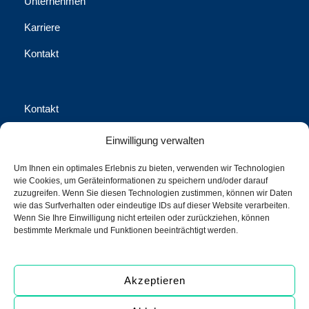
Unternehmen
Karriere
Kontakt
Kontakt
Waschhausgasse 2, 1020 Wien
Einwilligung verwalten
office@call-us-assistance.com​
Um Ihnen ein optimales Erlebnis zu bieten, verwenden wir Technologien
wie Cookies, um Geräteinformationen zu speichern und/oder darauf
+43 (1) 316 70-0
zuzugreifen. Wenn Sie diesen Technologien zustimmen, können wir Daten
wie das Surfverhalten oder eindeutige IDs auf dieser Website verarbeiten.
+43 (1) 316 70-100 Fax
Wenn Sie Ihre Einwilligung nicht erteilen oder zurückziehen, können
bestimmte Merkmale und Funktionen beeinträchtigt werden.
call us Assistance International GmbH
Akzeptieren